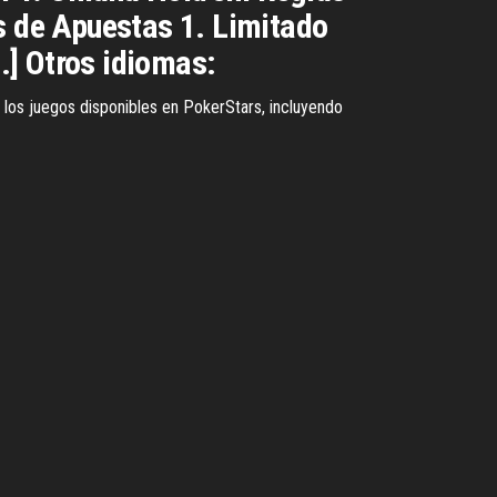
as de Apuestas 1. Limitado
g.] Otros idiomas:
 los juegos disponibles en PokerStars, incluyendo