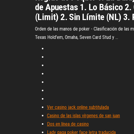
de Apuestas 1. Lo Básico 2. 
(Limit) 2. Sin Límite (NL) 3.
Orden de las manos de poker - Clasificación de las m
Texas Hold'em, Omaha, Seven Card Stud y ...
Ver casino jack online subtitulada
Casino de las islas vírgenes de san juan
Dos en línea de casino
Lady gaga poker face letra traducida