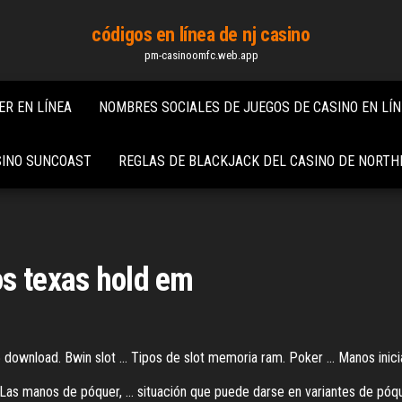
códigos en línea de nj casino
pm-casinoomfc.web.app
ER EN LÍNEA
NOMBRES SOCIALES DE JUEGOS DE CASINO EN LÍ
SINO SUNCOAST
REGLAS DE BLACKJACK DEL CASINO DE NORTH
s texas hold em
 download. Bwin slot ... Tipos de slot memoria ram. Poker ... Manos inici
s. Las manos de póquer, ... situación que puede darse en variantes de pó