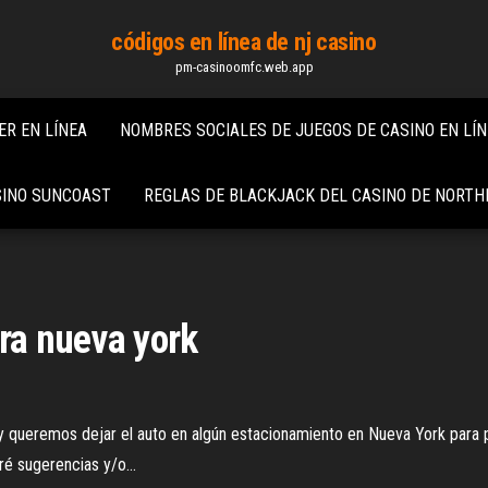
códigos en línea de nj casino
pm-casinoomfc.web.app
ER EN LÍNEA
NOMBRES SOCIALES DE JUEGOS DE CASINO EN LÍ
SINO SUNCOAST
REGLAS DE BLACKJACK DEL CASINO DE NORTH
ara nueva york
y queremos dejar el auto en algún estacionamiento en Nueva York para 
é sugerencias y/o...