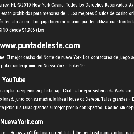
terrey, NL ©2019 New York Casino. Todos los Derechos Reservados. Av
 están prohibidos para menores de … Los mejores 5 sitios de casino on
utes al máximo. Los jugadores mexicanos pueden utilizar nuestros lista
INO desde $1,906 (Las
- www.puntadeleste.com
line. El mejor casino del Norte de nueva York Los contadores de juego 
el poker underground en Nueva York - Poker10
- YouTube
n amplia recepción en planta baj...
Chat - el
mejor
sistema de Webcam Ch
lanzó, junto con su madre, la línea House ot Dereon.
Tallas grandes - E
ita ¡Pide tus tallas grandes al mejor precio con Spartoo!
Casino
sin depo
- NuevaYork.com
r ... Below you'll find our current list of the best real money online ca