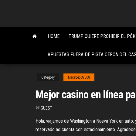
Skip
to
the
content
HOME
TRUMP QUIERE PROHIBIR EL PÓK
APUESTAS FUERA DE PISTA CERCA DEL CA
Category
Macabeo39008
Mejor casino en línea p
By
GUEST
Hola, viajamos de Washington a Nueva York en auto, 
reservado no cuenta con estacionamiento. Agradecer