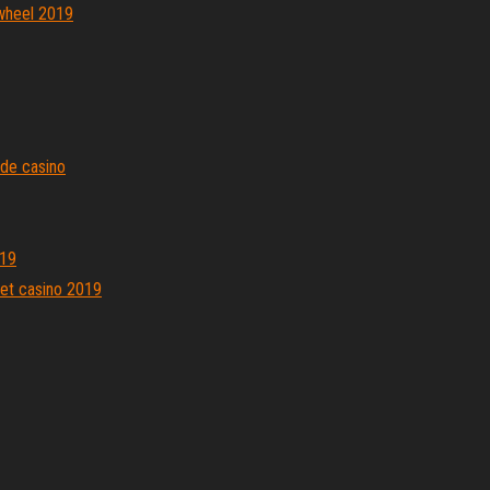
 wheel 2019
 de casino
019
bet casino 2019