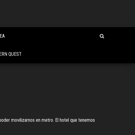
NEA
ERN QUEST
poder movilizarnos en metro. El hotel que tenemos