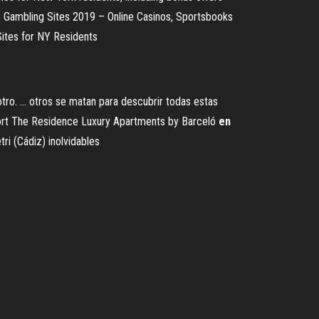
ne Gambling Sites 2019 – Online Casinos, Sportsbooks
Sites for NY Residents
ro. ... otros se matan para descubrir todas estas
rt The Residence Luxury Apartments by Barceló
en
i (Cádiz) inolvidables