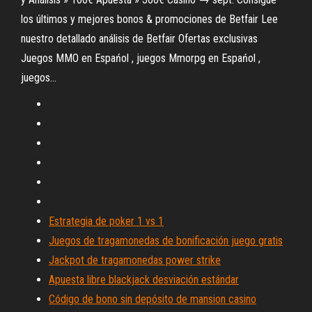
los últimos y mejores bonos & promociones de Betfair Lee
nuestro detallado análisis de Betfair Ofertas exclusivas
Juegos MMO en Espańol , juegos Mmorpg en Espańol ,
juegos…
Estrategia de poker 1 vs 1
Juegos de tragamonedas de bonificación juego gratis
Jackpot de tragamonedas power strike
Apuesta libre blackjack desviación estándar
Código de bono sin depósito de mansion casino