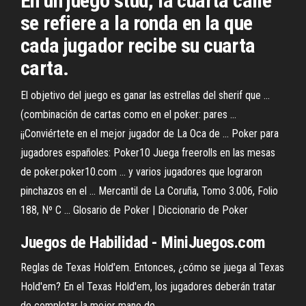
En un juego stud, la cuarta calle
se refiere a la ronda en la que
cada jugador recibe su cuarta
carta.
El objetivo del juego es ganar las estrellas del sherif que ...
(combinación de cartas como en el poker: pares ...
¡¡Conviértete en el mejor jugador de La Oca de ... Poker para
jugadores españoles: Poker10 Juega freerolls en las mesas
de poker.poker10.com ... y varios jugadores que lograron
pinchazos en el ... Mercantil de La Coruña, Tomo 3.006, Folio
188, Nº C ... Glosario de Poker | Diccionario de Poker
Juegos
de
Habilidad - MiniJuegos.com
Reglas de Texas Hold'em. Entonces, ¿cómo se juega al Texas
Hold'em? En el Texas Hold'em, los jugadores deberán tratar
de completar la mejor mano de ...