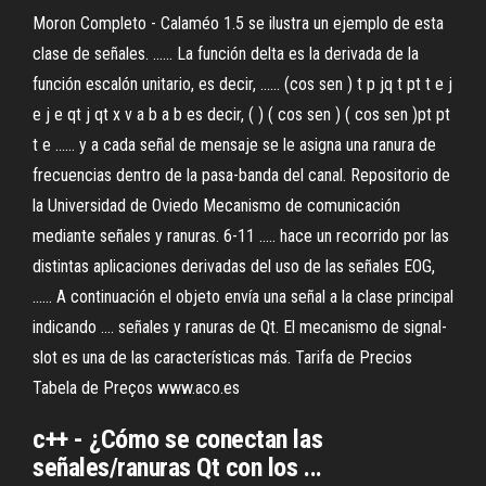
Moron Completo - Calaméo 1.5 se ilustra un ejemplo de esta
clase de señales. ...... La función delta es la derivada de la
función escalón unitario, es decir, ...... (cos sen ) t p jq t pt t e j
e j e qt j qt x v a b a b es decir, ( ) ( cos sen ) ( cos sen )pt pt
t e ...... y a cada señal de mensaje se le asigna una ranura de
frecuencias dentro de la pasa-banda del canal. Repositorio de
la Universidad de Oviedo Mecanismo de comunicación
mediante señales y ranuras. 6-11 ..... hace un recorrido por las
distintas aplicaciones derivadas del uso de las señales EOG,
...... A continuación el objeto envía una señal a la clase principal
indicando .... señales y ranuras de Qt. El mecanismo de signal-
slot es una de las características más. Tarifa de Precios
Tabela de Preços www.aco.es
c++ - ¿Cómo se conectan las
señales/ranuras Qt con los ...