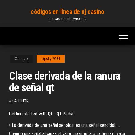
Skip
códigos en línea de nj casino
to
pm-casinoomfc.web.app
the
content
Category
Lipsky19281
Clase derivada de la ranura
de señal qt
By
AUTHOR
Getting started with
Qt
-
Qt
Pedia
• La derivada de una señal senoidal es una señal senoidal. ...
Cuando una señal alcanza el valor máximo la otra tiene el valor