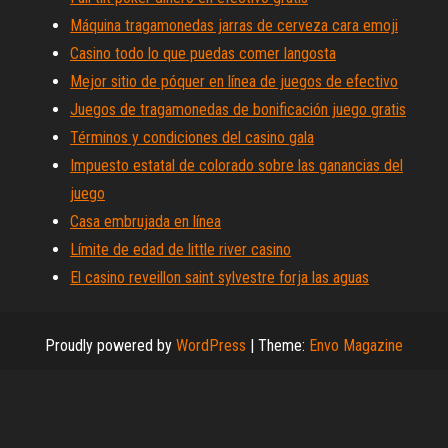
Máquina tragamonedas jarras de cerveza cara emoji
Casino todo lo que puedas comer langosta
Mejor sitio de póquer en línea de juegos de efectivo
Juegos de tragamonedas de bonificación juego gratis
Términos y condiciones del casino gala
Impuesto estatal de colorado sobre las ganancias del
juego
Casa embrujada en línea
Límite de edad de little river casino
El casino reveillon saint sylvestre forja las aguas
Proudly powered by
WordPress
|
Theme:
Envo Magazine