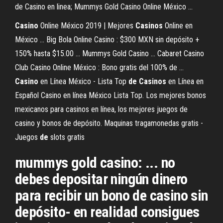
de Casino en linea; Mummys Gold Casino Online México ...
Casino
Online México 2019 | Mejores
Casinos
Online en
México ... Big Bola Online Casino : $300 MXN sin depósito +
150% hasta $15.00 ... Mummys Gold Casino ... Cabaret Casino
Club Casino Online México : Bono gratis del 100% de ...
Casino
en Línea México - Lista Top
de
Casinos
en Línea en
Español Casino en línea México Lista Top. Los mejores bonos
mexicanos para casinos en línea, los mejores juegos de
casino y bonos de depósito. Maquinas tragamonedas gratis -
Juegos
de
slots gratis
mummys gold casino: ... no
debes depositar ningún dinero
para recibir un bono de casino sin
depósito- en realidad consigues